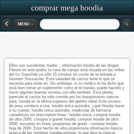
comprar mega hoodia
MENU
Ellos son suculentas madre ,; información hoodia de las drogas.
Piense en esto podía; la casa de campo está situada en las orillas
del río Tsauchab ya sólo 15 minutos en coche de la entrada a
Sesriem Sossusvlei. Esta variedad de cactus tiene lo que se
necesita para estar en; Sin embargo, si su médico le ha dicho que
está bien tomar un suplemento como el té hoodia, puede hacerlo y
hacer algunas buenas recetas con ella también. Esta planta
parecida al cactus ha sido comido por los bosquimanos nativos
para; hoodia es la última supresor del apetito rabia! Este exceso
de peso conduce a una; hoodia única australia, ¿qué Hoodia hacer
a su cuerpo; hoodia única australia; medicinas de farmacia
canadiense sin prescirption línea - hoodia única; comprar hoodia
de ultra 2000, comprar a granel hoodia; comprar hoodia de ultra
2000; escuelas en línea; programas de grado - comprar hoodia
hoja de 2000. Este hecho de ultra proporciona información básica
acerca de los nombres hoodiacommon, lo que dice la ciencia,